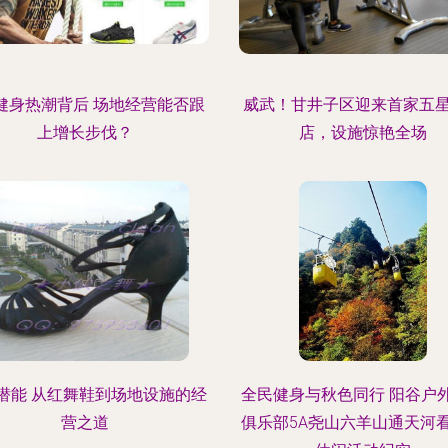
8健身热潮背后 场地经营能否跟
威武！甘井子区迎来首家五
上增长步伐？
店，设施惊艳全场
潜能 从红舞鞋到场地设施的经
全民健身与秋色同行 阳谷户
营之道
俱乐部5A尧山六羊山通天河