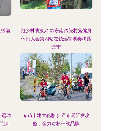
星级酒
跑乡村助振兴 黔东南传统村落健身
休闲大会第四站在镇远铁溪奏响露
营季
外运动
专访丨建大轮胎 扩产布局研发攻
看红叶
坚，全力对标一线品牌