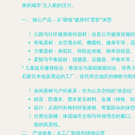
来的城市”注入新的活力。
一、 核心产品：从“硬核”健身到“柔软”休憩
公园与社区健身路径器材
：这是公共健身设施的
有氧器材
：太空漫步机、椭圆机、健身车等，适
力量器材
：单双杠、仰卧起坐板、推举训练器、
柔韧与平衡器材
：扭腰器、压腿器、平衡木等，
*
儿童娱乐健身组合
：将游乐与基础锻炼结合，培养
石家庄本地及周边的工厂，依托华北地区的钢铁与制
休闲座椅与户外家具
：作为公共空间的“休息站
材质
：防腐木、塑木复合材料、金属（铸铁、铝
设计
：从简约长椅到环形座椅、带遮阳伞的休憩
分类垃圾桶
：体现城市文明与环保理念的窗口。
致的风景线。
二、 产业链条：从工厂制造到场地运营