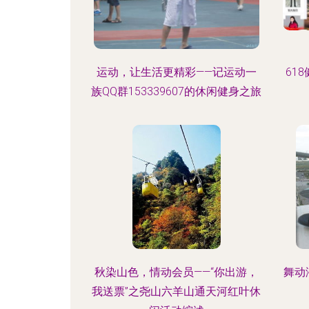
运动，让生活更精彩——记运动一
61
族QQ群153339607的休闲健身之旅
秋染山色，情动会员——“你出游，
舞动
我送票”之尧山六羊山通天河红叶休