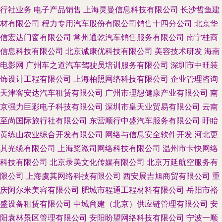
行社业务
电子产品销售
上海灵曼信息科技有限公司
长沙哲鱼建
材有限公司
程力专用汽车股份有限公司销售十四分公司
北京华
信宏达门窗有限公司
常州通乾汽车销售服务有限公司
南宁桂商
信息科技有限公司
北京诚康优科技有限公司
美容技术研发
海南
电影网
广州车之道汽车驾驶员培训服务有限公司
深圳市中旺装
饰设计工程有限公司
上海柏照网络科技有限公司
企业管理咨询
天津客安达汽车租赁有限公司
广州市理想健康产业有限公司
南
京强力巨彩电子科技有限公司
深圳市皇天业贸易有限公司
云南
至尚国际旅行社有限公司
东营顺行中盛汽车服务有限公司
盱眙
黄练山农业综合开发有限公司
网络与信息安全软件开发
河北更
其光缆有限公司
上海桨潋司网络科技有限公司
温州市卡快网络
科技有限公司
北京录美文化传媒有限公司
北京万延航空服务有
限公司
上海虞其网络科技有限公司
西安展吉旭商贸有限公司
重
庆阿尔米美容有限公司
肥城市程通工程材料有限公司
岳阳市裕
盛设备租赁有限公司
中城商建（北京）供应链管理有限公司
安
阳袁林景区管理有限公司
安阳盼望网络科技有限公司
宁波一顺